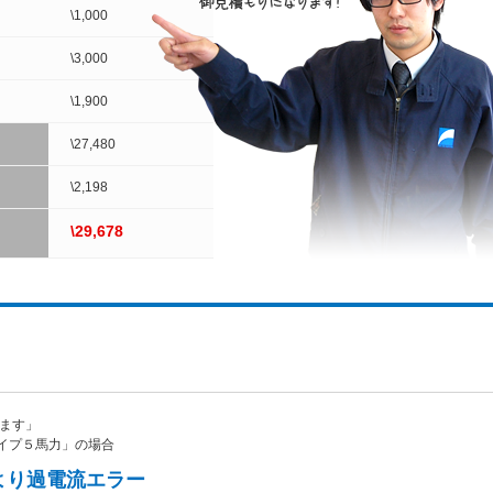
\1,000
\3,000
\1,900
\27,480
\2,198
\29,678
れます」
イプ５馬力」の場合
より過電流エラー