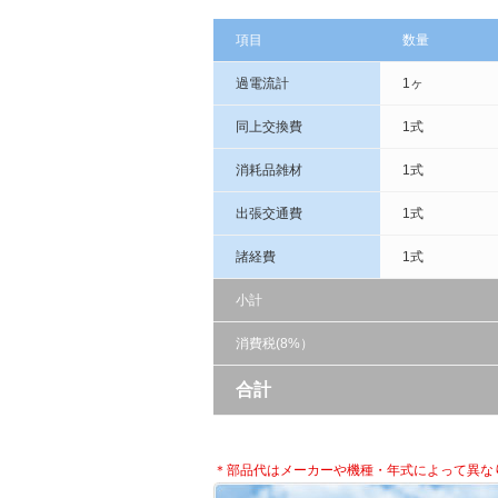
項目
数量
過電流計
1ヶ
同上交換費
1式
消耗品雑材
1式
出張交通費
1式
諸経費
1式
小計
消費税(8%）
合計
＊部品代はメーカーや機種・年式によって異な