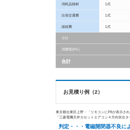
消耗品雑材
1式
出張交通費
1式
諸経費
1式
小計
消費税(8%）
合計
お見積り例（2）
東京都台東区上野・「リモコンにP8が表示さ
「三菱電機天井カセットエアコン４方向吹出タ
判定・・・電磁開閉器不良に