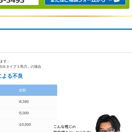
れます」
吹出タイプ３馬力」の場合
による不良
金額
\6,580
\5,000
\10,000