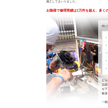
施工してまいりました。
お陰様で修理実績は1万件を超え、多く
特に
・
・
・
・
・
ビル
店経
せ下
敏速
一般