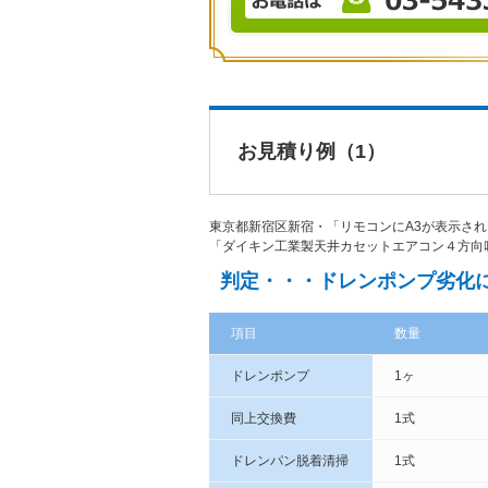
お見積り例（1）
東京都新宿区新宿・「リモコンにA3が表示さ
「ダイキン工業製天井カセットエアコン４方向
判定・・・ドレンポンプ劣化
項目
数量
ドレンポンプ
1ヶ
同上交換費
1式
ドレンパン脱着清掃
1式